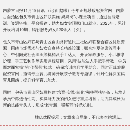
内蒙古日报11月19日讯 （记者 赵曦）今年正规炒股配资官网，内蒙
古自治区包头市青山区妇联实施“妈妈岗”小课堂项目，通过技能培
训、资源链接、平台搭建，助力妇女实现家门口就业。2025年，累计
开设培训10期，辐射服务妇女520余人（次）。
包头市青山区妇联与青山区自由路街道民主社区妇联整合辖区优质资
源，围绕市场需求与妇女自身特长精准设课，联合坤夏健康管理中
心、中创阳光社会组织等机构及手工达人，开设家政服务、小儿推拿
护理、手工艺制作等实用课程培训，采用“技能达人手把手带教、学员
面对面实操”的“传帮带”模式，确保培训内容学用结合。同时正规炒股
配资官网，邀请专业育儿讲师开展亲子教育专题课，针对性解决宝妈
育儿困惑，提升科学育儿能力。
同时，包头市青山区妇联构建“培育-实践-转化”完整帮扶链条，从培训
学员中筛选悟性高、实操能力强的妇女进行重点培育，助力其成长为
新的技能带头人，形成“老带新、强帮弱”传承机制。
胜亿优配提示：文章来自网络，不代表本站观点。